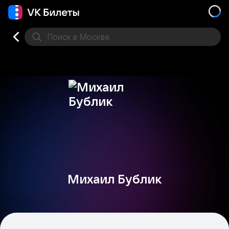
Поиск
в Москве
Места
Михаил Бублик