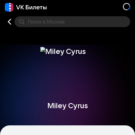
Поиск
в Москве
Места
Miley Cyrus