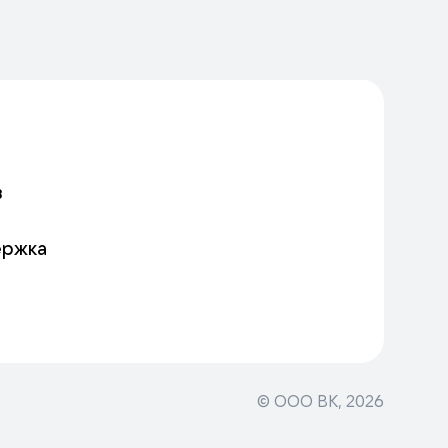
в
ержка
© ООО ВК,
2026