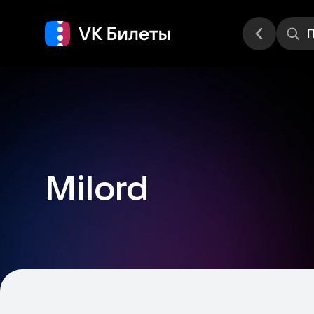
Места
П
Milord