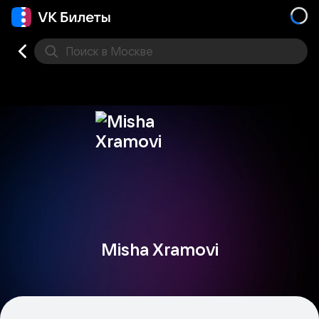
Поиск
в Москве
Места
Misha Xramovi