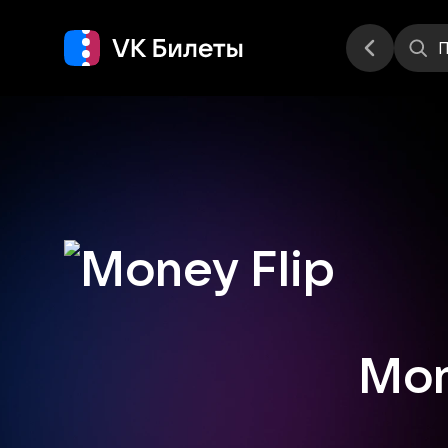
Места
П
Mon