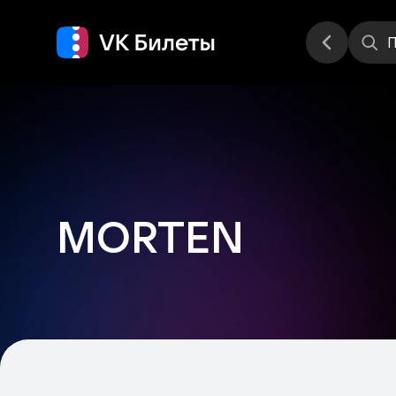
Места
П
MORTEN