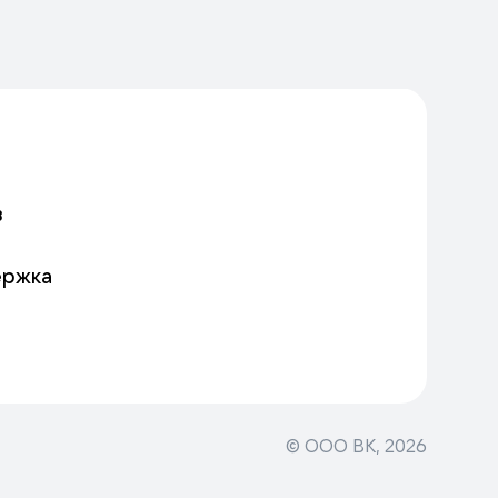
в
ержка
© ООО ВК,
2026