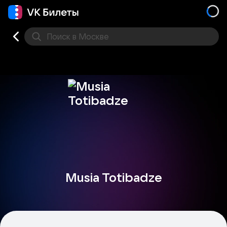
Поиск
в Москве
Места
Musia Totibadze