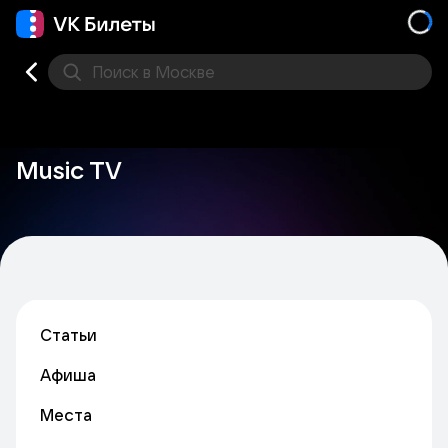
Поиск
в Москве
Места
Music TV
Статьи
Афиша
Места