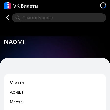
Поиск
в Москве
Места
NAOMI
Статьи
Афиша
Места