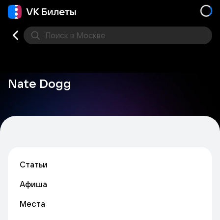
Поиск
в Москве
Места
Nate Dogg
Статьи
Афиша
Места