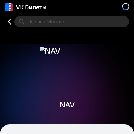
Поиск
в Москве
Места
NAV