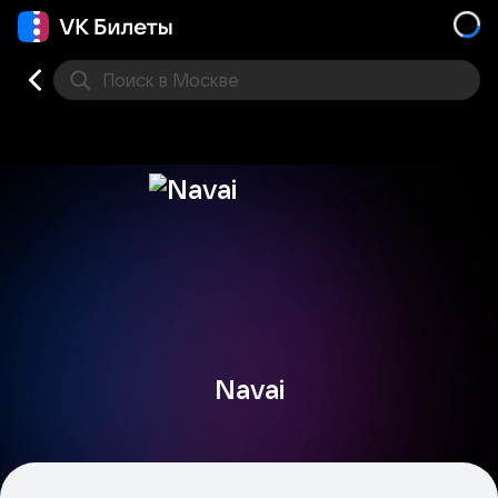
Поиск
в Москве
Места
Navai