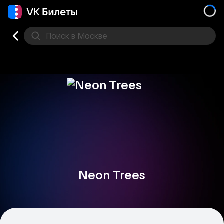
Поиск
в Москве
Места
Neon Trees