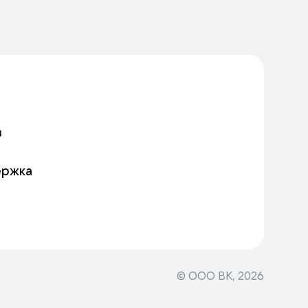
в
ержка
© ООО ВК,
2026