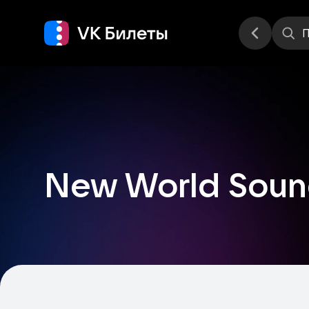
Места
П
New World Sou