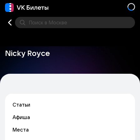
Поиск
в Москве
Места
Nicky Royce
Статьи
Афиша
Места