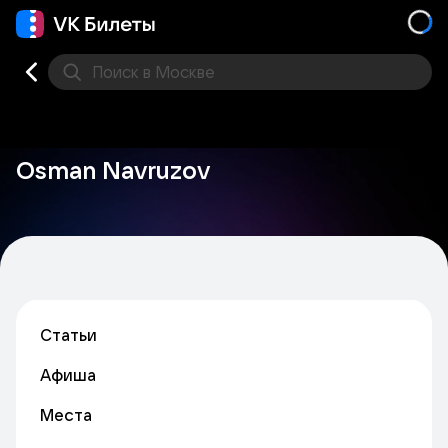
Поиск
в Москве
Места
Osman Navruzov
Статьи
Афиша
Места