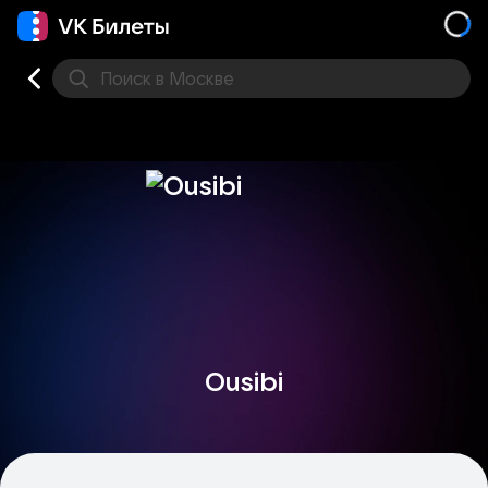
Поиск
в Москве
Места
Ousibi