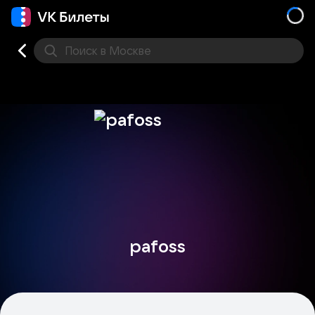
Поиск
в Москве
Места
pafoss