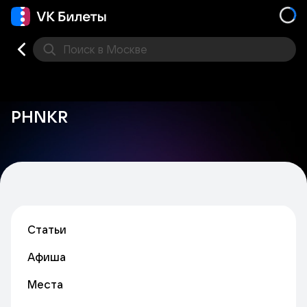
Поиск
в Москве
Места
PHNKR
Статьи
Афиша
Места