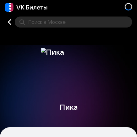
Поиск
в Москве
Места
Пика