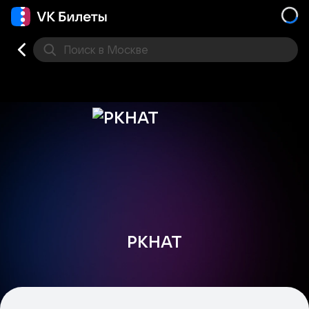
Поиск
в Москве
Места
PKHAT