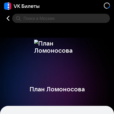
Поиск
в Москве
Места
План Ломоносова