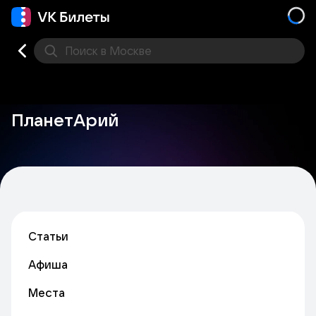
Поиск
в Москве
Места
ПланетАрий
Статьи
Афиша
Места