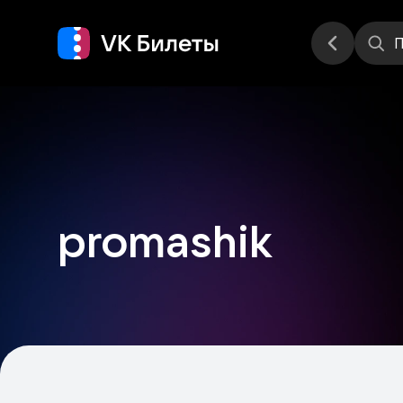
Места
П
promashik