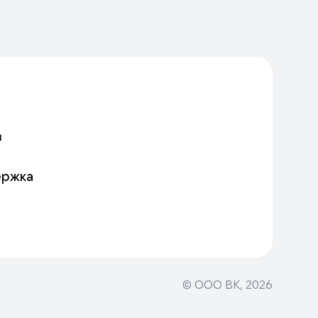
в
ержка
© ООО ВК,
2026