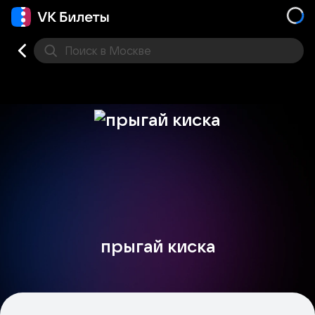
Поиск
в Москве
Места
прыгай киска