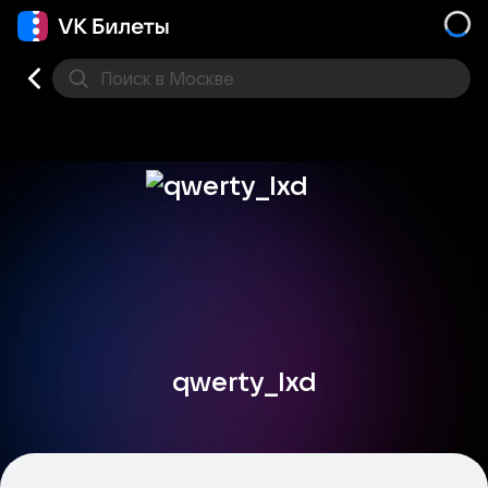
Поиск
в Москве
Места
qwerty_lxd