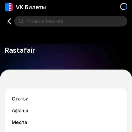
Поиск
в Москве
Места
Rastafair
Статьи
Афиша
Места