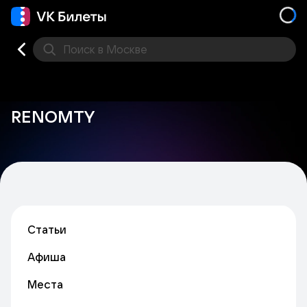
Поиск
в Москве
Места
RENOMTY
Статьи
Афиша
Места