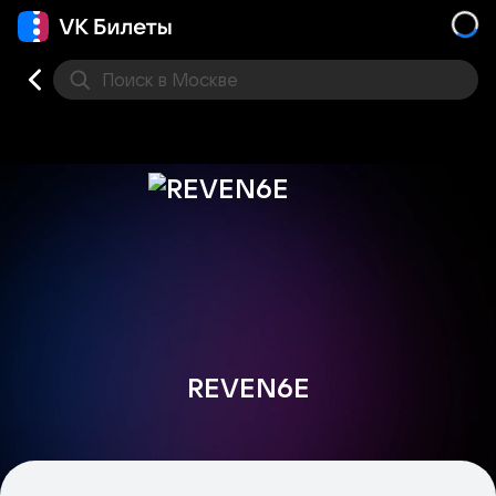
Поиск
в Москве
Места
REVEN6E