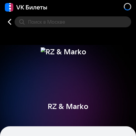
Поиск
в Москве
Места
RZ & Marko