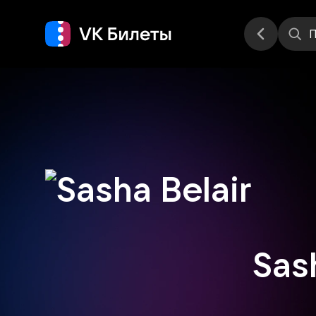
Места
П
Sas