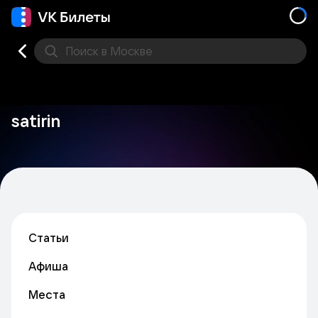
Поиск
в Москве
Места
satirin
Статьи
Афиша
Места