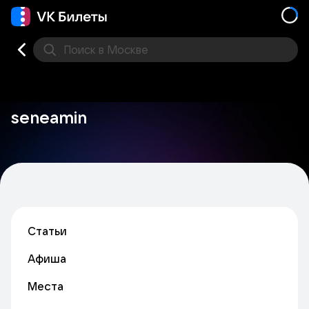
Поиск
в Москве
Места
seneamin
Статьи
Афиша
Места