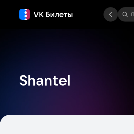
Места
П
Shantel