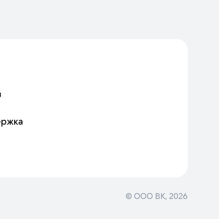
в
ержка
© ООО ВК,
2026