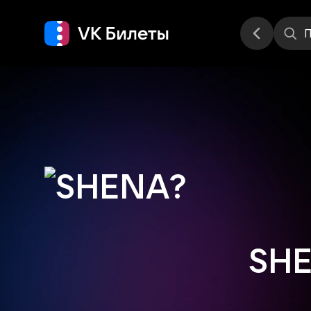
Места
П
SH