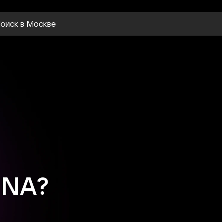
оиск
в Москве
ENA?