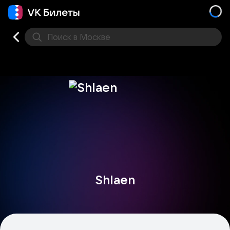
Поиск
в Москве
Места
Shlaen