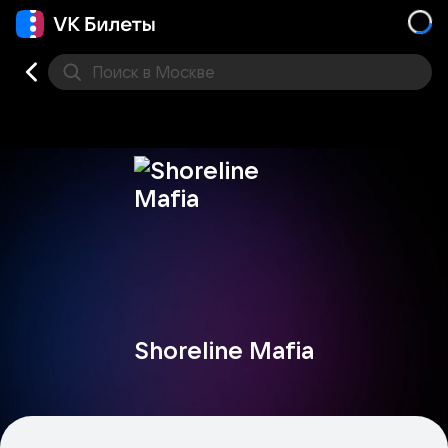
Поиск
в Москве
Места
Shoreline Mafia