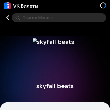
Поиск
в Москве
Места
skyfall beats