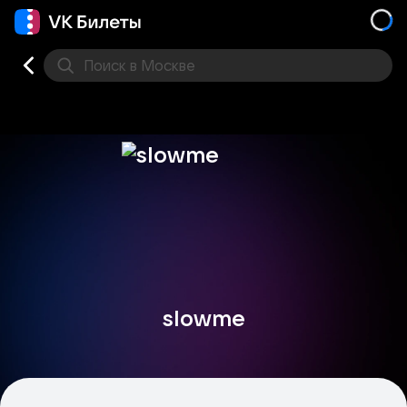
Поиск
в Москве
Места
slowme