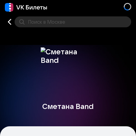
Поиск
в Москве
Места
Сметана Band