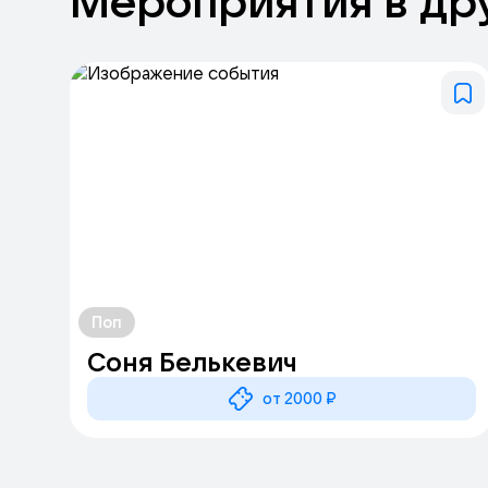
Мероприятия
в
др
Поп
Соня Белькевич
от 2000 ₽