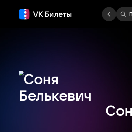
Места
П
Сон