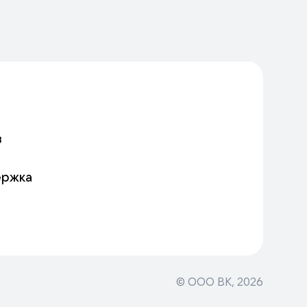
в
ержка
© ООО ВК,
2026