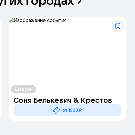
угих
городах
Шансон
Соня Белькевич & Крестов
от 1800 ₽