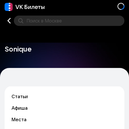
Поиск
в Москве
Места
Sonique
Статьи
Афиша
Места