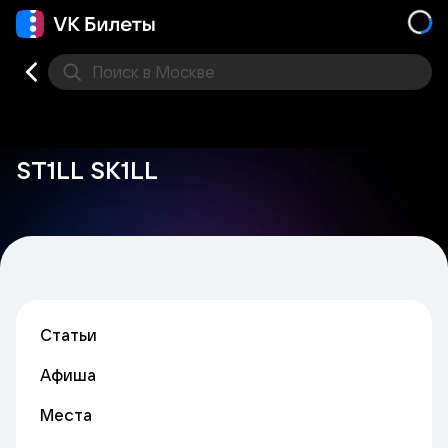
Поиск
в Москве
Места
ST1LL SK1LL
Статьи
Афиша
Места