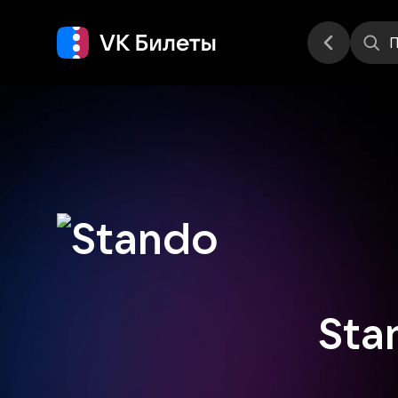
Места
П
Sta