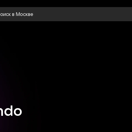
оиск
в Москве
ndo