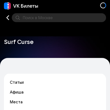
Поиск
в Москве
Места
Surf Curse
Статьи
Афиша
Места