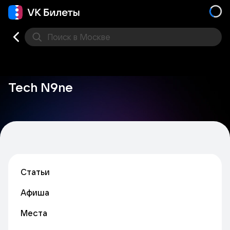
Поиск
в Москве
Места
Tech N9ne
Статьи
Афиша
Места