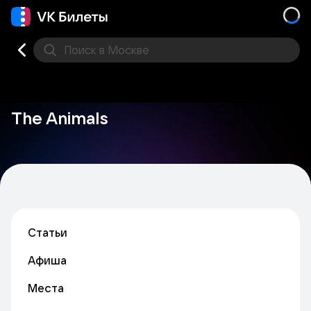
Поиск
в Москве
Места
The Animals
Статьи
Афиша
Места