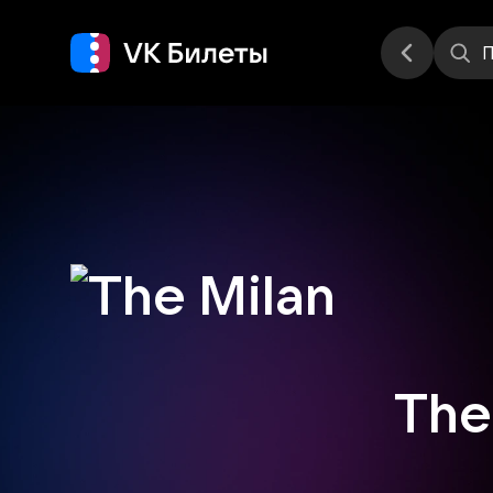
Места
П
The