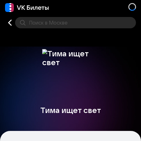
Поиск
в Москве
Места
Тима ищет свет