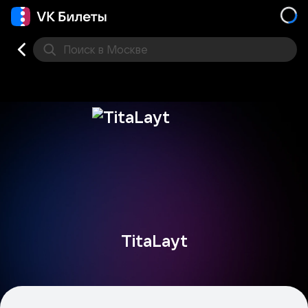
Поиск
в Москве
Места
TitaLayt